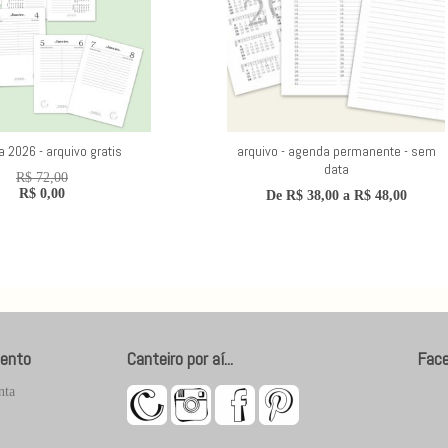
 2026 - arquivo gratis
arquivo - agenda permanente - sem
data
R$
72,00
R$
0,00
De
R$
38,00
a
R$
48,00
ento
Canteiro por aí...
Fac
nta