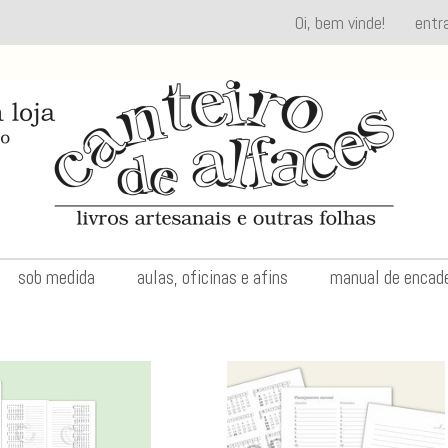
Oi, bem vinde!
entr
sob medida
aulas, oficinas e afins
manual de encad