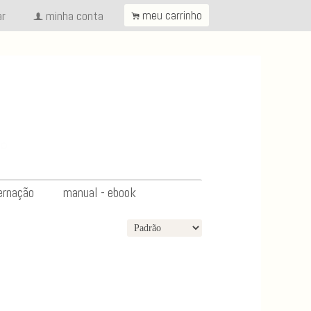
ar
minha conta
meu carrinho
.
f
ernação
manual - ebook