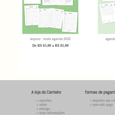
arquivo - miolo agenda 2026
agenda
De
R$
65,00
a
R$
82,00
A loja do Canteiro
formas de pagam
»
opiniões
» depósito em co
»
sobre
»
mercado pago
»
entrega
»
mais informações