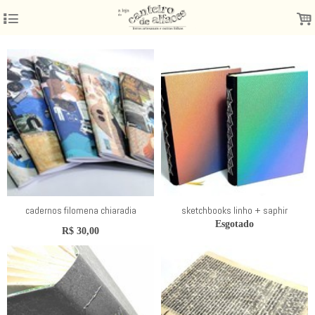
4
.
cadernos filomena chiaradia
sketchbooks linho + saphir
Esgotado
R$
30,00