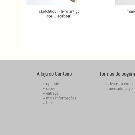
sketchbook - livro antigo
manu
ops... acabou!
A loja do Canteiro
formas de pagam
»
opiniões
» depósito em co
»
sobre
»
mercado pago
»
entrega
»
mais informações
»
links