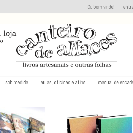
Oi, bem vinde!
entr
sob medida
aulas, oficinas e afins
manual de encad