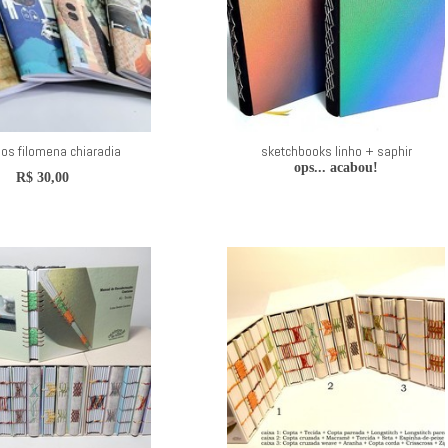
os filomena chiaradia
sketchbooks linho + saphir
ops... acabou!
R$
30,00