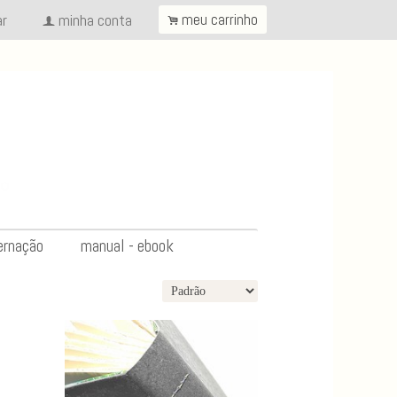
ar
minha conta
meu carrinho
.
f
ernação
manual - ebook