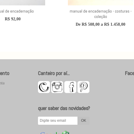
al de encadernação
manual de encadernação - costuras -
coleção
R$
92,00
De
R$
508,00
a
R$
1.458,00
ento
Canteiro por aí...
Fac
nta
quer saber das novidades?