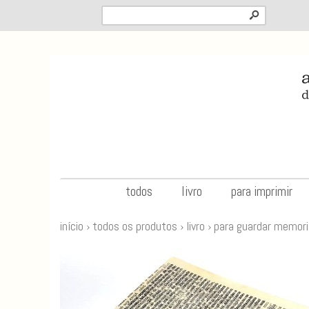
s
todos
livro
para imprimir
início
›
todos os produtos
›
livro
›
para guardar memor