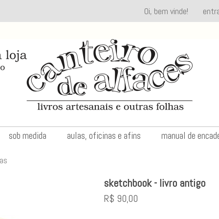
Oi, bem vinde!
entr
sob medida
aulas, oficinas e afins
manual de encad
ias
sketchbook - livro antigo
R$
90,00