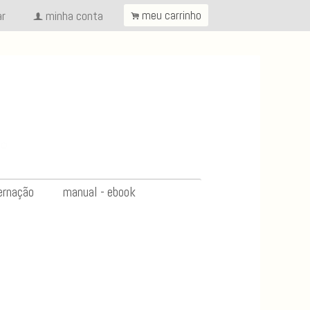
ar
minha conta
meu carrinho
.
f
ernação
manual - ebook