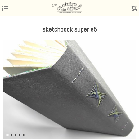
4
.
sketchbook super a5