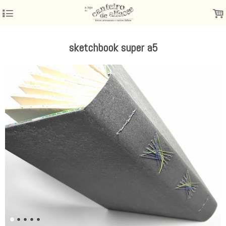
4
.
sketchbook super a5