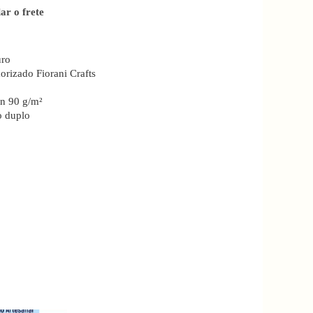
ar o frete
uro
rizado Fiorani Crafts
en 90 g/m²
o duplo