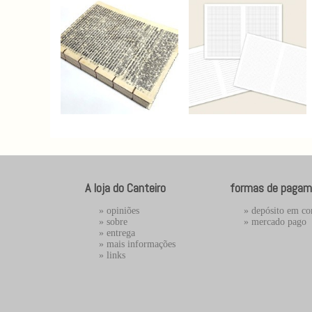
A loja do Canteiro
formas de pagam
»
opiniões
» depósito em co
»
sobre
»
mercado pago
»
entrega
»
mais informações
»
links