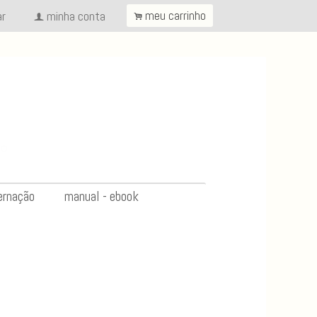
ar
minha conta
meu carrinho
.
f
ernação
manual - ebook