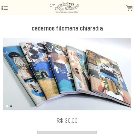
4
.
cadernos filomena chiaradia
R$
30,00