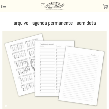
4
.
arquivo - agenda permanente - sem data